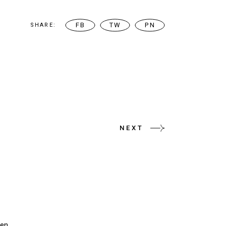
FB
TW
PN
SHARE:
NEXT
en.