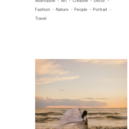
Alternative
Art
Creative
Decor
Fashion
Nature
People
Portrait
Travel