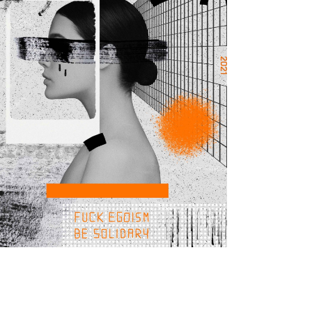
COLLAGE
f**k corona